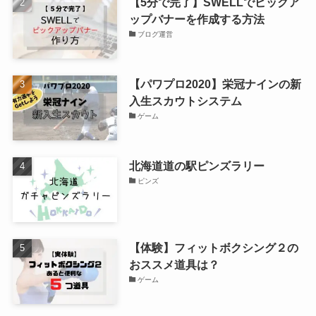
【5分で完了】SWELLでピックア
ップバナーを作成する方法
ブログ運営
【パワプロ2020】栄冠ナインの新
入生スカウトシステム
ゲーム
北海道道の駅ピンズラリー
ピンズ
【体験】フィットボクシング２の
おススメ道具は？
ゲーム