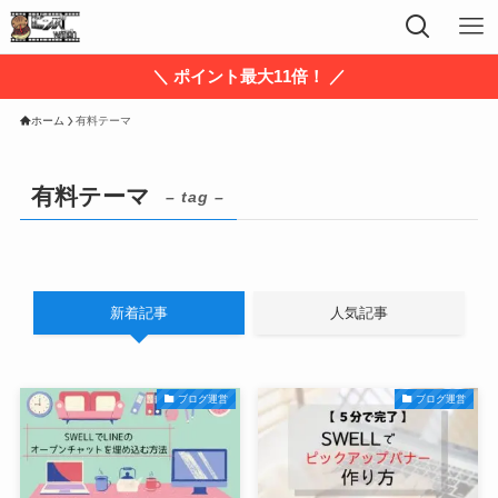
＼ ポイント最大11倍！ ／
ホーム
有料テーマ
有料テーマ
– tag –
新着記事
人気記事
ブログ運営
ブログ運営