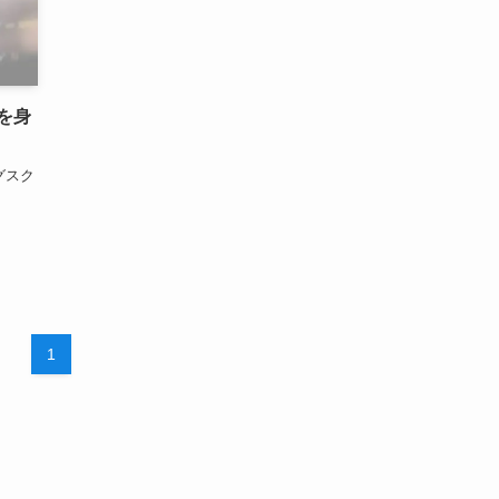
を身
グスク
1