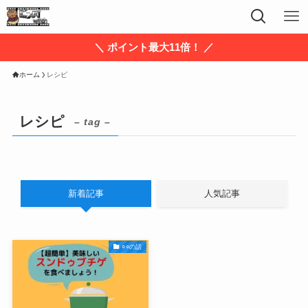
＼ ポイント最大11倍！ ／
ホーム
レシピ
レシピ
– tag –
新着記事
人気記事
○○の話