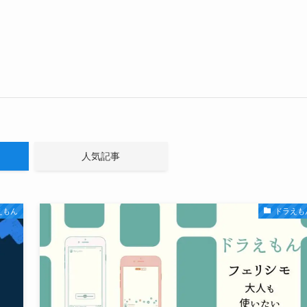
人気記事
えもん
ドラえも