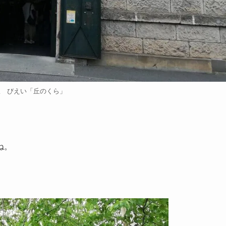
駅 びえい「丘のくら」
ね。